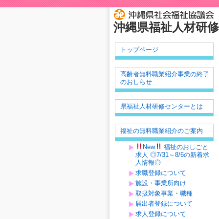
沖縄県福祉人材研
トップページ
高齢者無料職業紹介事業の終了
のおしらせ
県福祉人材研修センターとは
福祉の無料職業紹介のご案内
New
福祉のおしごと
求人 ◎7/31～8/6の新着求
人情報◎
求職登録について
施設・事業所向け
取扱対象事業・職種
届出者登録について
求人登録について