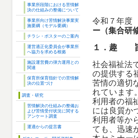
事業所段階における苦情解
決の仕組みの整備について
令和７年
事業所向け苦情解決事業実
施要綱（モデル要綱）
ー（集合研
チラシ・ポスターのご案内
１．趣
運営適正化委員会が事業所
へ協力を求める根拠
施設運営費の弾力運用との
社会福祉法
関連
の提供する
保育所保育指針での苦情解
苦情の適切
決の位置づけ
れています
調査・研究
利用者の福
苦情解決の仕組みの整備お
には良質か
よび苦情受付状況に関する
アンケート調査
利用者等か
運適からの提言書
ても、迅速