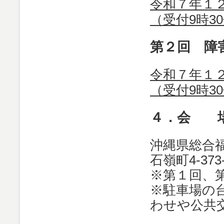
令和７年１２
（受付9時3
第２回 障
令和７年１２
（受付9時3
４．会 
沖縄県総合
石嶺町4-373
※第１回、
※駐車場の
わせや公共