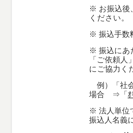
※ お振込
ください。
※ 振込手
※ 振込に
「ご依頼人
にご協力く
例）「社
場合 ⇒「
ｵ
※ 法人単
振込人名義