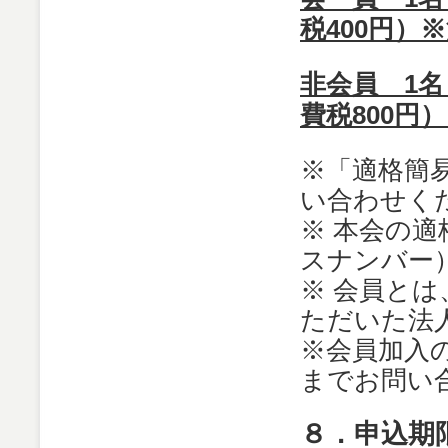
税400円）
非会員 1名
費税800円
※「適格簡
い合わせく
※ 本会の
スナンバー）T4
※ 会員と
ただいた法
※会員加入
までお問い
８．申込期