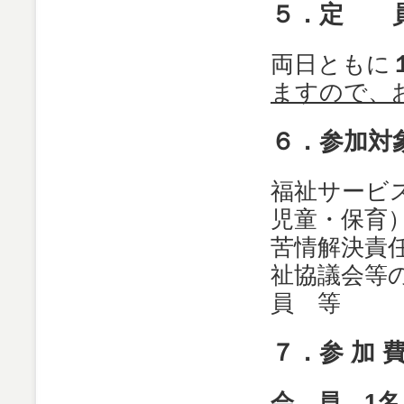
５．定 
両日ともに
ますので、
６．参加対
福祉サービ
児童・保育
苦情解決責
祉協議会等
員 等
７．参 加 
会 員 1名