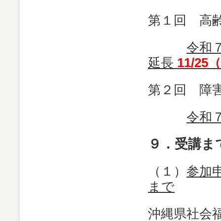
第１回 高
令和
延長
11/25
第２回 障
令和
９．受講ま
（１）
参加
まで
沖縄県社会