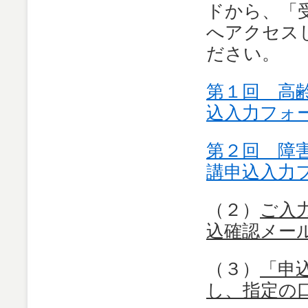
ドから、「
へアクセス
ださい。
第１回 高
込入力フォ
第２回 障
講申込入力
（２）
ご入
込確認メー
（３）
「申
し、指定の