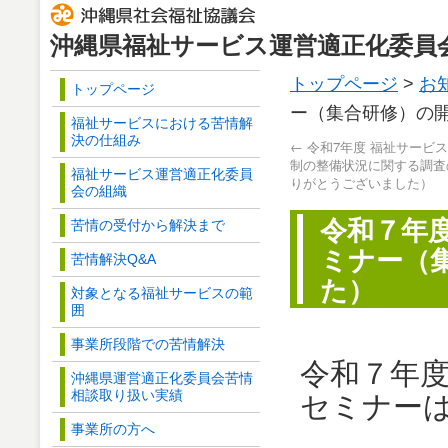
沖縄県福祉サービス運営適正化委員
トップページ
>
お
トップページ
ー（集合研修）の
福祉サービスにおける苦情解
決の仕組み
←
令和7年度 福祉サービ
制の整備状況に関する調査
福祉サービス運営適正化委員
りがとうございました）
会の組織
令和７年
苦情の受付から解決まで
ミナー（
苦情解決Q&A
た）
対象となる福祉サービスの範
囲
事業所段階での苦情解決
令和７年
沖縄県運営適正化委員会苦情
相談取り扱い実績
セミナー
事業所の方へ