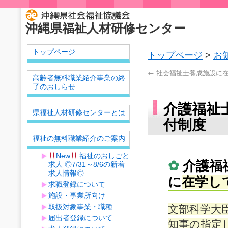
沖縄県福祉人材研修センター
トップページ
トップページ
>
お
←
社会福祉士養成施設に在
高齢者無料職業紹介事業の終
了のおしらせ
介護福祉
県福祉人材研修センターとは
付制度
福祉の無料職業紹介のご案内
New
福祉のおしごと
✿
介護福
求人 ◎7/31～8/6の新着
求人情報◎
に
在学し
求職登録について
施設・事業所向け
取扱対象事業・職種
文部科学大
届出者登録について
知事の指定