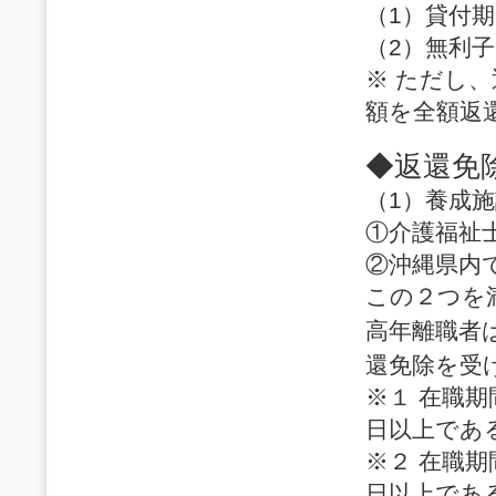
（1）貸付
（2）無利子
※ ただし
額を全額返
◆返還免
（1）養成
①介護福祉
②沖縄県内
この２つを
高年離職者
還免除を受
※１ 在職期
日以上であ
※２ 在職期
日以上であ