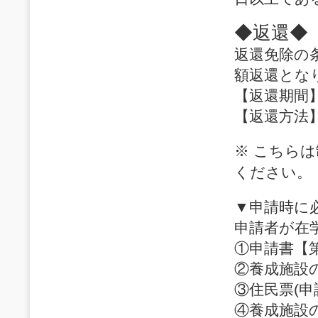
◆返還◆
返還免除の
額返還とな
【返還期間
【返還方法
※ こちら
ください。
▼申請時に
申請者が在
①申請書【
②養成施設
③住民票(申
④養成施設