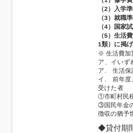
（2）入学
（3）就職
（4）国家
（5）生活
1類）に掲
※ 生活費
ア、イいず
ア. 生活
イ. 前年
受けた者
①市町村民
③国民年金
徴収の猶予
◆貸付期