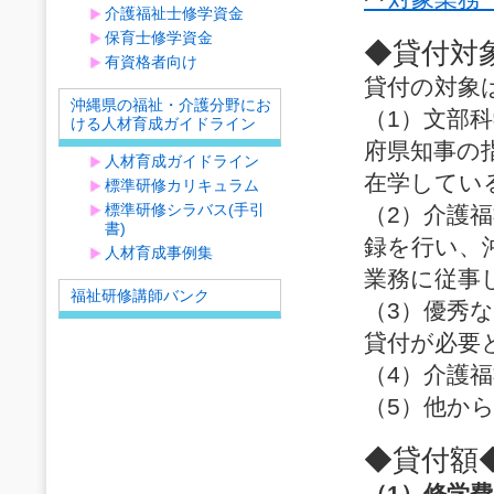
介護福祉士修学資金
保育士修学資金
◆貸付対
有資格者向け
貸付の対象
沖縄県の福祉・介護分野にお
（1）文部
ける人材育成ガイドライン
府県知事の
人材育成ガイドライン
在学してい
標準研修カリキュラム
標準研修シラバス(手引
（2）介護
書)
録を行い、
人材育成事例集
業務に従事
福祉研修講師バンク
（3）優秀
貸付が必要
（4）介護
（5）他か
◆貸付額
（1）修学費