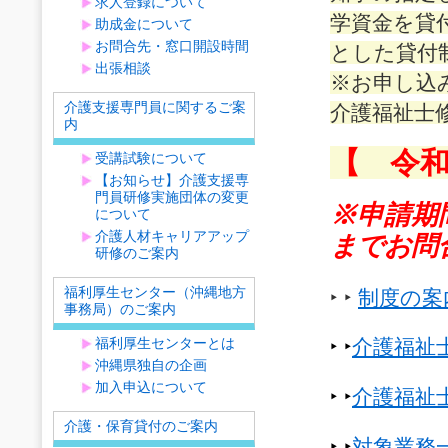
求人登録について
学資金を貸
助成金について
お問合先・窓口開設時間
とした貸付
出張相談
※お申し込
介護支援専門員に関するご案
介護福祉士
内
【 令和
受講試験について
【お知らせ】介護支援専
門員研修実施団体の変更
※申請期
について
介護人材キャリアアップ
までお問
研修のご案内
福利厚生センター（沖縄地方
‣ ‣
制度の案
事務局）のご案内
福利厚生センターとは
‣ ‣
介護福祉
沖縄県独自の企画
加入申込について
‣ ‣
介護福祉
介護・保育貸付のご案内
‣ ‣
対象業務