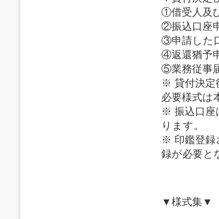
①借受人及
②振込口座
③申請した
④返還猶予
⑤業務従事
※ 貸付決
必要様式は
※ 振込口
ります。
※ 印鑑登
録が必要と
▼様式集▼