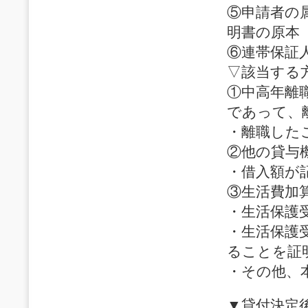
⑤申請者の
明書の原本
⑥連帯保証
▽該当する
①中高年離
であって、
・離職した
②他の貸与
・借入額が
③生活費加
・生活保護
・生活保護
ることを証
・その他、
▼貸付決定