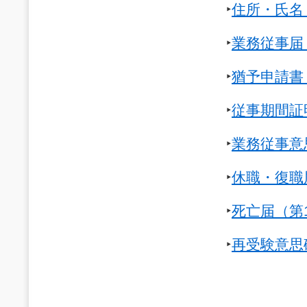
‣
住所・氏名
‣
業務従事届
‣
猶予申請書
‣
従事期間証
‣
業務従事意
‣
休職・復職
‣
死亡届（第
‣
再受験意思