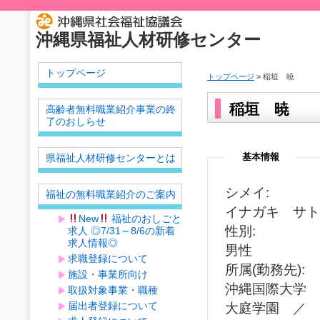
沖縄県福祉人材研修センター
トップページ
トップページ
> 稲垣 暁
稲垣 暁
高齢者無料職業紹介事業の終
了のおしらせ
基本情報
県福祉人材研修センターとは
シメイ:
福祉の無料職業紹介のご案内
イナガキ サト
New
福祉のおしごと
性別:
求人 ◎7/31～8/6の新着
求人情報◎
男性
求職登録について
所属(勤務先):
施設・事業所向け
沖縄国際大学
取扱対象事業・職種
届出者登録について
大庭学園 ／ 