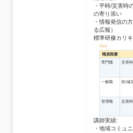
・平時/災害時
の寄り添い
・情報発信の方
る広報）
標準研修カリキ
職員階層
専門職
災害時
一般職
防/減
管理職
災害時
講師実績:
・地域コミュニ