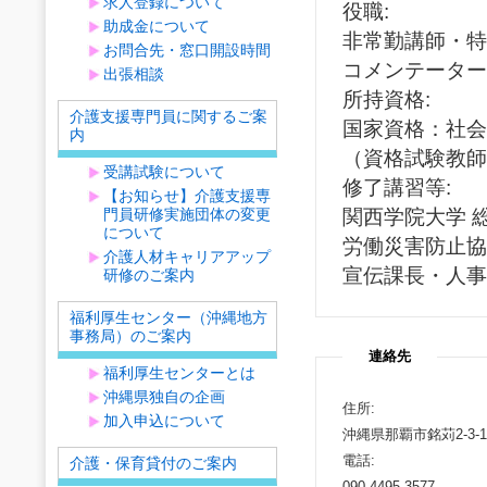
求人登録について
役職:
助成金について
非常勤講師・特
お問合先・窓口開設時間
コメンテーター
出張相談
所持資格:
介護支援専門員に関するご案
国家資格：社
内
（資格試験教師
受講試験について
修了講習等:
【お知らせ】介護支援専
門員研修実施団体の変更
関西学院大学 
について
労働災害防止協
介護人材キャリアアップ
宣伝課長・人事
研修のご案内
福利厚生センター（沖縄地方
事務局）のご案内
連絡先
福利厚生センターとは
沖縄県独自の企画
住所:
加入申込について
沖縄県那覇市銘苅2-3
電話:
介護・保育貸付のご案内
090-4495-3577