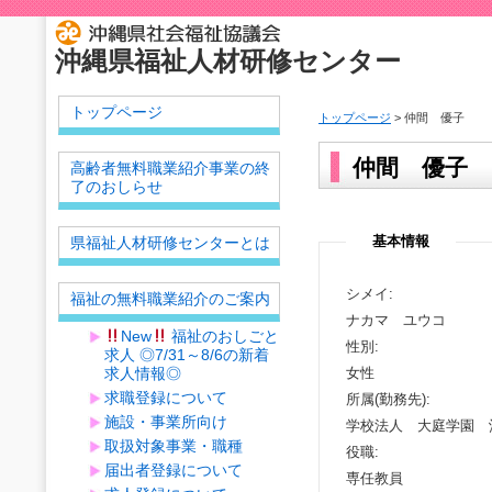
沖縄県福祉人材研修センター
トップページ
トップページ
> 仲間 優子
仲間 優子
高齢者無料職業紹介事業の終
了のおしらせ
基本情報
県福祉人材研修センターとは
シメイ:
福祉の無料職業紹介のご案内
ナカマ ユウコ
New
福祉のおしごと
性別:
求人 ◎7/31～8/6の新着
求人情報◎
女性
求職登録について
所属(勤務先):
施設・事業所向け
学校法人 大庭学園 
取扱対象事業・職種
役職:
届出者登録について
専任教員