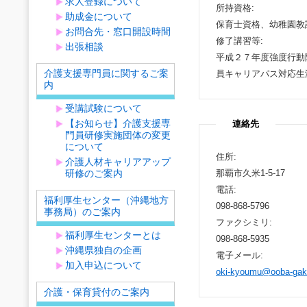
求人登録について
所持資格:
助成金について
保育士資格、幼稚園教
お問合先・窓口開設時間
修了講習等:
出張相談
平成２７年度強度行動
介護支援専門員に関するご案
員キャリアパス対応生
内
受講試験について
【お知らせ】介護支援専
連絡先
門員研修実施団体の変更
について
住所:
介護人材キャリアアップ
研修のご案内
那覇市久米1-5-17
電話:
福利厚生センター（沖縄地方
098-868-5796
事務局）のご案内
ファクシミリ:
福利厚生センターとは
098-868-5935
沖縄県独自の企画
電子メール:
加入申込について
oki-kyoumu@ooba-gaku
介護・保育貸付のご案内