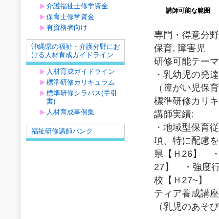
介護福祉士修学資金
講師可能な範囲
保育士修学資金
有資格者向け
専門・得意分野
沖縄県の福祉・介護分野にお
保育, 障害児
ける人材育成ガイドライン
研修可能テーマ
人材育成ガイドライン
・乳幼児の発
標準研修カリキュラム
（障がい児保育
標準研修シラバス(手引
標準研修カリキ
書)
人材育成事例集
講師実績:
・地域型保育従
福祉研修講師バンク
項、特に配慮を
県【Ｈ26】 
27】 ・強度
校【Ｈ27~】
ティア養成講座
（乳児のあそび