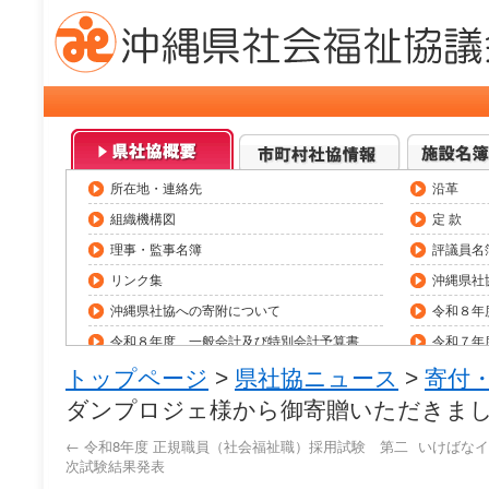
所在地・連絡先
沿革
組織機構図
定 款
理事・監事名簿
評議員名
リンク集
沖縄県社
沖縄県社協への寄附について
令和８年
令和８年度 一般会計及び特別会計予算書
令和７年
令和７年度 一般会計及び特別会計決算
県内社会
トップページ
>
県社協ニュース
>
寄付
職員採用情報（令和8年度）
助成金情
ダンプロジェ様から御寄贈いただきま
役員等報酬基準
トップペ
←
令和8年度 正規職員（社会福祉職）採用試験 第二
いけばなイ
次試験結果発表
研修会・大会等一覧
県社協公式