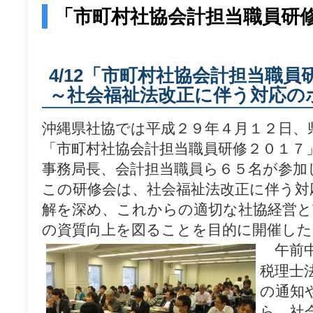
test
「市町村社協会計担当職員研
4/12「市町村社協会計担当職
～社会福祉法改正に伴う対応の
沖縄県社協では平成２９年４月１２日、
「市町村社協会計担当職員研修２０１７
事務局長、会計担当職員ら６５名が参加
この研修会は、社会福祉法改正に伴う対
解を深め、これからの適切な社協経営と
の資質向上を図ることを目的に開催した
午前中
税理士
の通知
ら、社