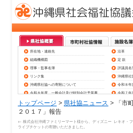
所在地・連絡先
沿革
組織機構図
定 款
理事・監事名簿
評議員名
リンク集
沖縄県社
沖縄県社協への寄附について
令和８年
令和８年度 一般会計及び特別会計予算書
令和７年
令和７年度 一般会計及び特別会計決算
県内社会
トップページ
>
県社協ニュース
> 「市
職員採用情報（令和8年度）
助成金情
２０１７」報告
役員等報酬基準
トップペ
←
株式会社沖縄ファミリーマート様から、ディズニー
レキオ・フ
ライブチケットの寄贈いただきました。
研修会・大会等一覧
県社協公式