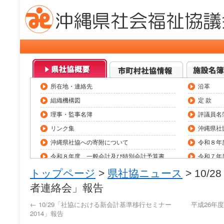
所在地・連絡先
沿革
組織機構図
定 款
理事・監事名簿
評議員名
リンク集
沖縄県社
沖縄県社協への寄附について
令和８年
令和８年度 一般会計及び特別会計予算書
令和７年
令和７年度 一般会計及び特別会計決算
県内社会
トップページ
>
県社協ニュース
> 10
職員採用情報（令和8年度）
助成金情
者連絡会」報告
役員等報酬基準
トップペ
←
10/29「社協における新会計基準移行セミナー
平成26年
2014」報告
研修会・大会等一覧
県社協公式