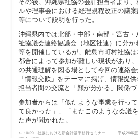
その後、沖縄県社協の会計担当者より、
ルや理事会における経理規程改正の議案
等について説明を行った。
沖縄県内では北部・中部・南部・宮古・
祉協議会連絡協議会（地区社連）に分か
等を開催しているが、離島市町村社協は
都合によって参加が難しい現状があり、
の共通理解を図る場として今回の連絡会
「情報
交歓
」をテーマに掲げ、情報提供
担当者間の交流と「顔が分かる」関係づ
参加者からは「似たような事業を行っ
て良かった」、「またこのような会議
た声が聞かれた。
←
10/29「社協における新会計基準移行セミナー
平成26年