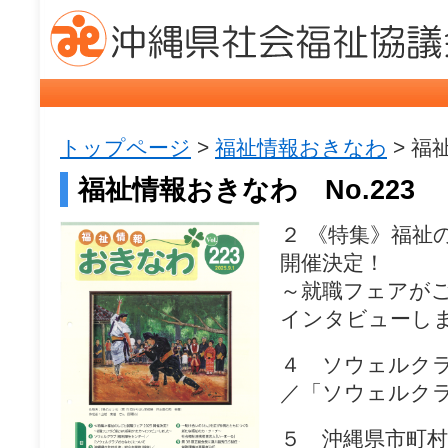
トップページ
>
福祉情報おきなわ
> 福
福祉情報おきなわ No.223
２ 《特集》福祉
開催決定！
～就職フェアが
インタビューし
４ ソウェルク
／「ソウェルク
５ 沖縄県市町