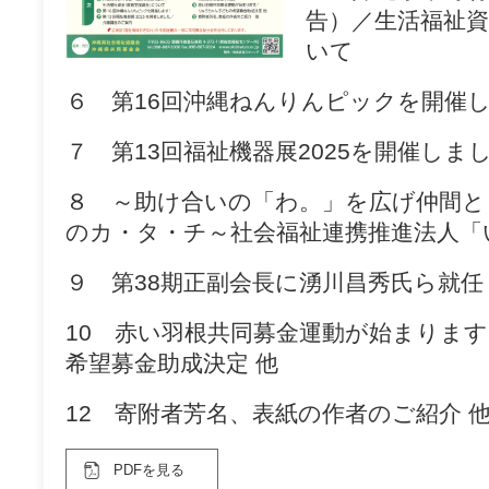
告）／生活福祉
いて
６ 第16回沖縄ねんりんピックを開催
７ 第13回福祉機器展2025を開催し
８ ～助け合いの「わ。」を広げ仲間と
のカ・タ・チ～社会福祉連携推進法人「
９ 第38期正副会長に湧川昌秀氏ら就
10 赤い羽根共同募金運動が始まりま
希望募金助成決定 他
12 寄附者芳名、表紙の作者のご紹介 
PDFを見る