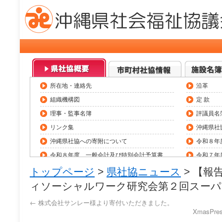
所在地・連絡先
沿革
組織機構図
定 款
理事・監事名簿
評議員名
リンク集
沖縄県社
沖縄県社協への寄附について
令和８年
令和８年度 一般会計及び特別会計予算書
令和７年
令和７年度 一般会計及び特別会計決算
県内社会
トップページ
>
県社協ニュース
> 【報
職員採用情報（令和8年度）
助成金情
ィソーシャルワーク研究会第２回スーパ
役員等報酬基準
トップペ
←
株式会社サンレー様より寄付いただきました。
XmasP
研修会・大会等一覧
県社協公式