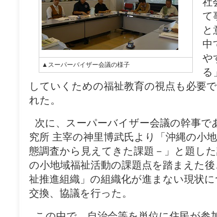
社
て
と
中
や
▲スーパーバイザー会議の様子
る
していくための福祉教育の視点も必要
れた。
_
次に、スーパーバイザー会議の幹事で
究所 主宰の神里博武氏より「沖縄の小
態調査から見えてきた課題－」と題した
の小地域福祉活動の課題点を踏まえた後
祉推進組織」の組織化が進まない現状に
交換、協議を行った。
_
この中で、自治会等を単位に住民が参